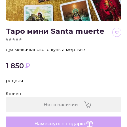
Таро мини Santa muerte
дух мексиканского культа мёртвых
1 850
₽
редкая
Кол-во
:
Нет в наличии
Намекнуть о подарке