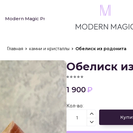
Modern Magic Press
Блог
Подарочный серт
Главная
камни и кристаллы
Обелиск из родонита
Обелиск и
1 900
₽
Кол-во
:
Купи