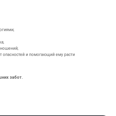
ргиями;
а;
тношений;
т опасностей и помогающий ему расти
них забот.