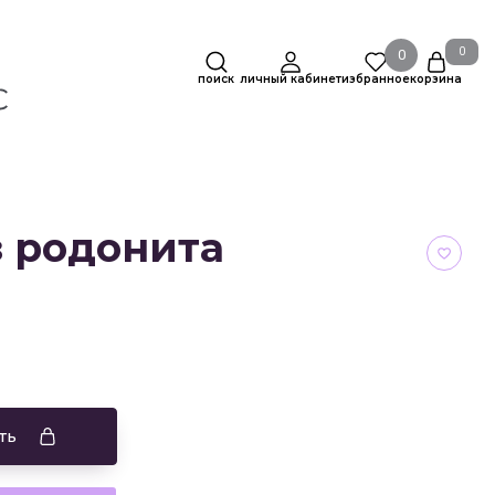
0
0
ификат
Подкаст
СМИ о нас
поиск
личный кабинет
избранное
корзина
з родонита
ть