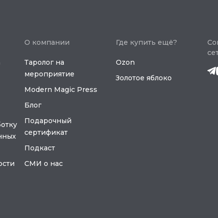
О компании
Где купить ещё?
Со
се
а
Таролог на
Ozon
мероприятие
Золотое яблоко
Modern Magic Press
Блог
Подарочный
ботку
сертификат
нных
Подкаст
ости
СМИ о нас