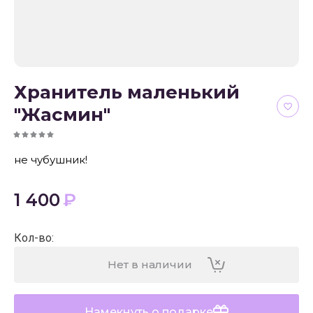
Хранитель маленький
"Жасмин"
не чубушник!
1 400
₽
Кол-во
:
Нет в наличии
Намекнуть о подарке