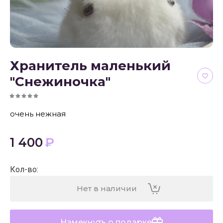
Хранитель маленький
"Снежиночка"
очень нежная
1 400
₽
Кол-во
:
Нет в наличии
Намекнуть о подарке